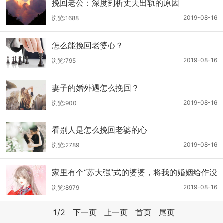
挽回老公：深度剖析丈夫出轨的原因
2019-08-16
浏览:1688
怎么能挽回老婆心？
2019-08-16
浏览:795
妻子的婚外遇怎么挽回？
2019-08-16
浏览:900
看别人是怎么挽回老婆的心
2019-08-16
浏览:2789
家里有个“苏大强”式的婆婆，将我的婚姻给作没
了
2019-08-16
浏览:8979
1
/2
下一页
上一页
首页
尾页