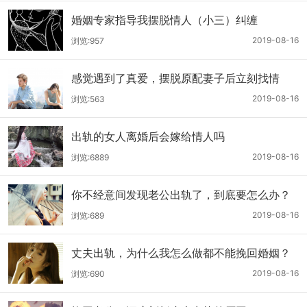
婚姻专家指导我摆脱情人（小三）纠缠
2019-08-16
浏览:957
感觉遇到了真爱，摆脱原配妻子后立刻找情
人，结果却让男人傻了
2019-08-16
浏览:563
出轨的女人离婚后会嫁给情人吗
2019-08-16
浏览:6889
你不经意间发现老公出轨了，到底要怎么办？
2019-08-16
浏览:689
丈夫出轨，为什么我怎么做都不能挽回婚姻？
2019-08-16
浏览:690