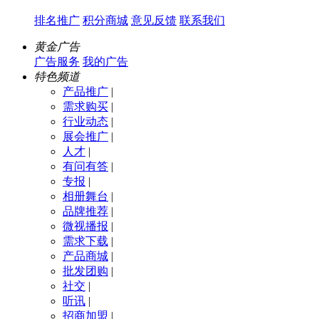
排名推广
积分商城
意见反馈
联系我们
黄金广告
广告服务
我的广告
特色频道
产品推广
|
需求购买
|
行业动态
|
展会推广
|
人才
|
有问有答
|
专报
|
相册舞台
|
品牌推荐
|
微视播报
|
需求下载
|
产品商城
|
批发团购
|
社交
|
听讯
|
招商加盟
|