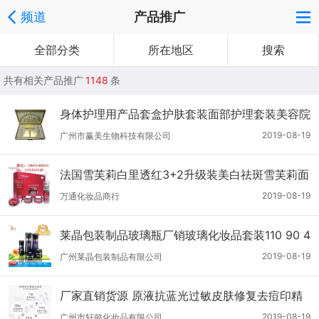
频道
产品推广
全部分类
所在地区
搜索
共有相关产品推广
1148
条
身体护理用产品套盒护肤套装面部护理套装美容院
面部套盒化妆品套
2019-08-19
广州市赢美生物科技有限公司
法国雪芙莉白里透红3+2升级装美白祛斑雪芙莉面
部护理套装雪芙莉厂家雪芙莉批发雪芙莉价格雪芙
2019-08-19
万通化妆品商行
莉化妆品
莱晶包装制品玻璃瓶厂销玻璃化妆品套装110 90 4
0 20ml亳升乳液包装瓶子50g 20g克膏霜面部护
2019-08-19
广州莱晶包装制品有限公司
理包装瓶罐子
厂家直销货源 原液抗蓝光过敏皮肤修复去痘印精
华肌底液女脸部 面部护理 改善暗沉均净调理 女化
2019-08-19
广州市轩懿化妆品有限公司