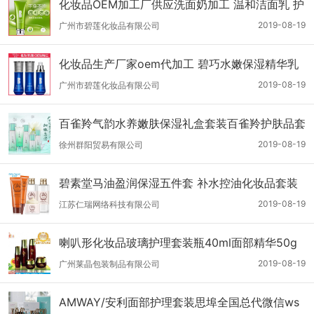
化妆品OEM加工厂供应洗面奶加工 温和洁面乳 护
肤品半成品OEM加工面部护理产品OEM加工
2019-08-19
广州市碧莲化妆品有限公司
化妆品生产厂家oem代加工 碧巧水嫩保湿精华乳
液 护肤品批发代理 面部护理产品批发
2019-08-19
广州市碧莲化妆品有限公司
百雀羚气韵水养嫩肤保湿礼盒套装百雀羚护肤品套
装保湿补水清洁面部护理
2019-08-19
徐州群阳贸易有限公司
碧素堂马油盈润保湿五件套 补水控油化妆品套装
女面部护理
2019-08-19
江苏仁瑞网络科技有限公司
喇叭形化妆品玻璃护理套装瓶40ml面部精华50g
面霜30g眼
2019-08-19
广州莱晶包装制品有限公司
AMWAY/安利面部护理套装思埠全国总代微信ws