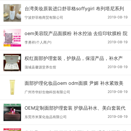
台湾美妆原装进口舒菲格soffygirl 布列塔尼系列
水乳霜 化妆品护肤套装 面部护理套装 批发代理
2019-08-19
宁波舒菲格商贸有限公司
oem美容院产品面膜粉 补水控油 去痘印软膜粉 院
装 护肤品 1000g 面部护理
2019-08-19
李勇祥(个人商户)
权红面部护理套装，护肤品，保湿产品，补水产
品，美白产品，套盒，进口原料，中药制剂
2019-08-19
蒲城县馨源堂养生馆
面部护理化妆品oem odm面膜 尹媚 补水紧致美
白精华膜 淡化色斑水洗面膜
2019-08-19
广州市华好生物科技有限公司
OEM定制面部护理套装 护肤品补水、美白套装代
加工 不压包材低风险投资
2019-08-19
东莞市米莱化妆品有限公司