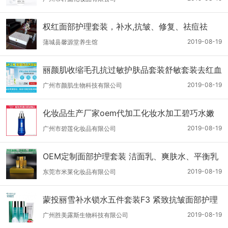
妆品套盒
权红面部护理套装，补水,抗皱、修复、祛痘祛
斑；古典配方融合现代科技透皮技术，使本系列化
2019-08-19
蒲城县馨源堂养生馆
妆品很容易的透过皮肤屏障
丽颜肌收缩毛孔抗过敏护肤品套装舒敏套装去红血
丝修复保湿补水女面部护理敏感肌肤专用 多效褪
2019-08-19
广州市颜肌生物科技有限公司
红套装
化妆品生产厂家oem代加工化妆水加工碧巧水嫩
保湿柔肤水批发代理面部护理产品OEM代加工
2019-08-19
广州市碧莲化妆品有限公司
OEM定制面部护理套装 洁面乳、爽肤水、平衡乳
三件套代加工 日化线化妆品定做代加工
2019-08-19
东莞市米莱化妆品有限公司
蒙投丽雪补水锁水五件套装F3 紧致抗皱面部护理
套 护肤品代发
2019-08-19
广州胜美露斯生物科技有限公司