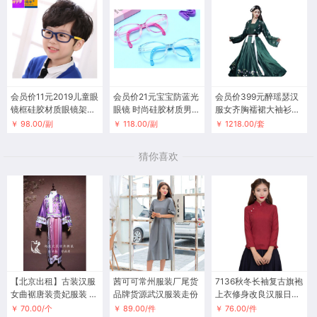
会员价11元2019儿童眼
会员价21元宝宝防蓝光
会员价399元醉瑶瑟汉
镜框硅胶材质眼镜架经
眼镜 时尚硅胶材质男女
服女齐胸襦裙大袖衫中
典复古平光镜P884
同款平光镜F1802
国风飘逸清新学生改良
￥ 98.00/副
￥ 118.00/副
￥ 1218.00/套
刺绣超仙
猜你喜欢
【北京出租】古装汉服
茜可可常州服装厂尾货
7136秋冬长袖复古旗袍
女曲裾唐装贵妃服装 影
品牌货源武汉服装走份
上衣修身改良汉服日常
楼拍照汉服女装演出
唐装女装中式茶人服
￥ 70.00/个
￥ 89.00/件
￥ 76.00/件