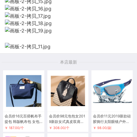
本店最新
会员价16元百搭帆布手
会员价98元包包女201
会员价11元2019新款硅
提包 韩版帆布包 女包
9新款女式真皮双肩包
胶骑行太阳眼镜户外男
包袋 原创文艺 斜挎包
时尚百搭头层牛皮背包
女童墨镜儿童偏光运动
￥ 187.00/个
￥ 308.00/个
￥ 98.00/副
太阳镜 816