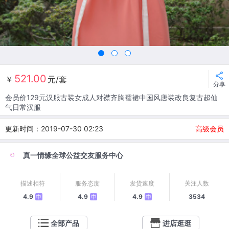
521.00
￥
元/套
分享
会员价129元汉服古装女成人对襟齐胸襦裙中国风唐装改良复古超仙
气日常汉服
更新时间：2019-07-30 02:23
高级会员
真一情缘全球公益交友服务中心
描述相符
服务态度
发货速度
关注人数
4.9
4.9
4.9
3534
中
中
中
全部产品
进店逛逛