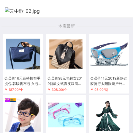
本店最新
会员价16元百搭帆布手
会员价98元包包女201
会员价11元2019新款硅
提包 韩版帆布包 女包
9新款女式真皮双肩包
胶骑行太阳眼镜户外男
包袋 原创文艺 斜挎包
时尚百搭头层牛皮背包
女童墨镜儿童偏光运动
￥ 187.00/个
￥ 308.00/个
￥ 98.00/副
太阳镜 816