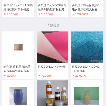
会员价11元2019儿童眼
会员价21元宝宝防蓝光
会员价399元醉瑶瑟汉
镜框硅胶材质眼镜架经
眼镜 时尚硅胶材质男女
服女齐胸襦裙大袖衫中
典复古平光镜P884
同款平光镜F1802
国风飘逸清新学生改良
￥ 98.00/副
￥ 118.00/副
￥ 1218.00/套
刺绣超仙
猜你喜欢
箱包革 箱包革 箱包革
供应DONGJIN 箱包革
供应DONGJIN DONG
箱包革箱包革箱包革 箱
JIN箱包革
包革批发
￥ 1.00/副
￥ 10.00/米
￥ 20.00/米