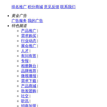
排名推广
积分商城
意见反馈
联系我们
黄金广告
广告服务
我的广告
特色频道
产品推广
|
需求购买
|
行业动态
|
展会推广
|
人才
|
有问有答
|
专报
|
相册舞台
|
品牌推荐
|
微视播报
|
需求下载
|
产品商城
|
批发团购
|
社交
|
听讯
|
招商加盟
|