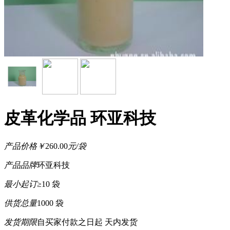
皮革化学品 环亚科技
产品价格
￥
260.00
元/袋
产品品牌
环亚科技
最小起订
≥10 袋
供货总量
1000 袋
发货期限
自买家付款之日起
天内发货