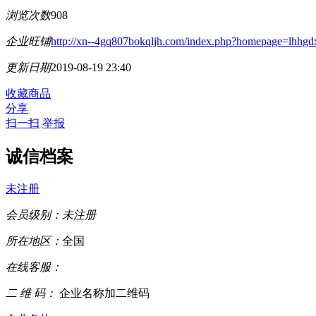
浏览次数
908
企业旺铺
http://xn--4gq807bokqljh.com/index.php?homepage=lhhg
更新日期
2019-08-19 23:40
收藏商品
分享
扫一扫
举报
诚信档案
未注册
会员级别：
未注册
所在地区：
全国
在线客服：
二 维 码：
企业名称加二维码