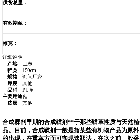
供货总量：
有效期至：
幅宽：
详细说明
产地
山东
幅宽
150cm
规格
询问厂家
厚度
其他
品种
PU革
主要用途
鞋
皮层
其他
合成鞣剂早期的合成鞣剂**于那些鞣革性质与天然
品。目前，合成鞣剂一般是指某些有机物产品为原料
的出现，在重革方面可实现速鞣法，在这之前一般采