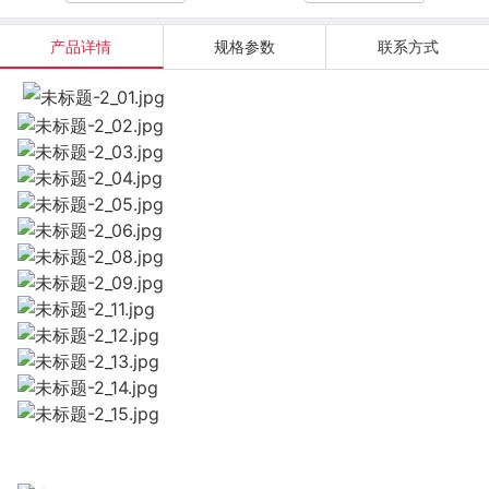
产品详情
规格参数
联系方式