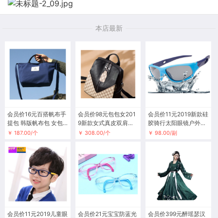
本店最新
会员价16元百搭帆布手
会员价98元包包女201
会员价11元2019新款硅
提包 韩版帆布包 女包
9新款女式真皮双肩包
胶骑行太阳眼镜户外男
包袋 原创文艺 斜挎包
时尚百搭头层牛皮背包
女童墨镜儿童偏光运动
￥ 187.00/个
￥ 308.00/个
￥ 98.00/副
太阳镜 816
会员价11元2019儿童眼
会员价21元宝宝防蓝光
会员价399元醉瑶瑟汉