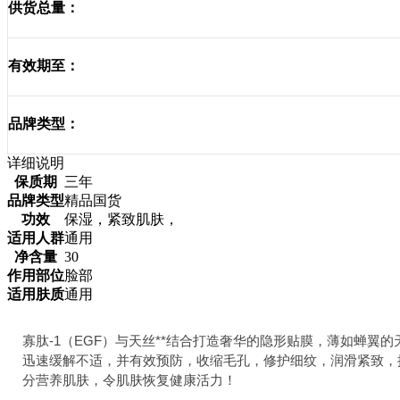
供货总量：
有效期至：
品牌类型：
详细说明
保质期
三年
品牌类型
精品国货
功效
保湿，紧致肌肤，
适用人群
通用
净含量
30
作用部位
脸部
适用肤质
通用
寡肽-1（EGF）与天丝**结合打造奢华的隐形贴膜，薄如蝉翼的
迅速缓解不适，并有效预防，收缩毛孔，修护细纹，润滑紧致，
分营养肌肤，令肌肤恢复健康活力！