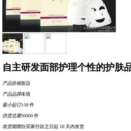
自主研发面部护理个性的护肤品
产品价格
面议
产品品牌
未填
最小起订
≥50 件
供货总量
50000 件
发货期限
自买家付款之日起
10
天内发货