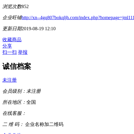
浏览次数
852
企业旺铺
http://xn--4gq807bokqljh.com/index.php?homepage=jml11
更新日期
2019-08-19 12:10
收藏商品
分享
扫一扫
举报
诚信档案
未注册
会员级别：
未注册
所在地区：
全国
在线客服：
二 维 码：
企业名称加二维码