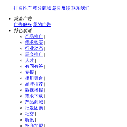
排名推广
积分商城
意见反馈
联系我们
黄金广告
广告服务
我的广告
特色频道
产品推广
|
需求购买
|
行业动态
|
展会推广
|
人才
|
有问有答
|
专报
|
相册舞台
|
品牌推荐
|
微视播报
|
需求下载
|
产品商城
|
批发团购
|
社交
|
听讯
|
招商加盟
|