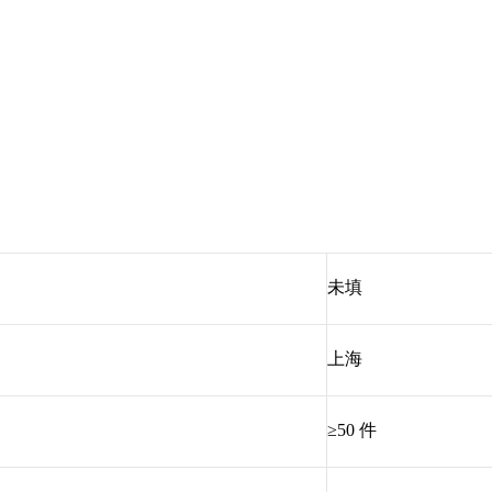
未填
上海
≥50 件