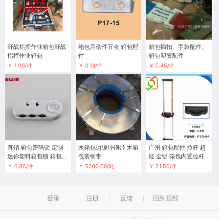
野战指挥作业箱包野战
箱包用杂件五金 箱包配
箱包插扣、手袋配件、
指挥作业箱包
件
箱包塑胶配件
￥ 1.00/件
￥ 0.13/个
￥ 0.45/个
直销 箱包密码锁 定制
木箱包边镀锌钢带 木箱
广州 箱包配件 拉杆 超
迷你塑料箱包锁 箱包锁
包装钢带
轻 全铝 箱包内置拉杆
定制加工
￥ 0.86/件
￥ 5200.00/吨
￥ 21.50/个
登录
注册
反馈
回到顶部