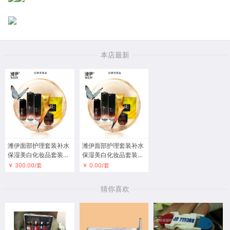
本店最新
潍伊面部护理套装补水
潍伊面部护理套装补水
保湿美白化妆品套装微
保湿美白化妆品套装微
商爆款
商爆款一件代发
￥ 300.00/套
￥ 0.00/套
猜你喜欢