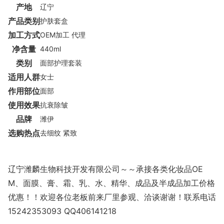
产地
辽宁
产品类别
护肤套盒
加工方式
OEM加工 代理
净含量
440ml
类别
面部护理套装
适用人群
女士
作用部位
面部
使用效果
抗衰除皱
品牌
潍伊
选购热点
去细纹 紧致
辽宁潍麟生物科技开发有限公司～～承接各类化妆品OE
M、面膜、膏、霜、乳、水、精华、成品及半成品加工价格
优惠！！欢迎各位老板前来厂里参观、洽谈谢谢！联系电话
15242353093 QQ406141218