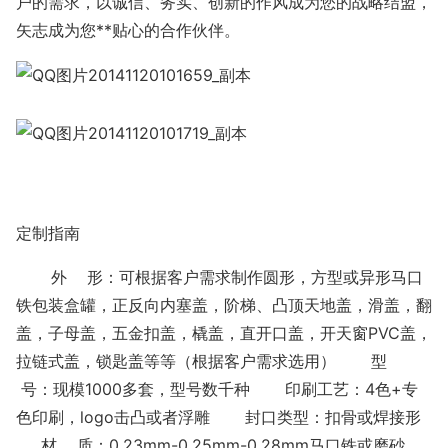
户的需求，以诚信、务实、创新的作风成为您的战略结盟，
矢志成为您**贴心的合作伙伴。
定制指南
外 形：可根据客户需求制作圆形，方型或异形马口
铁包装盒罐，正反向内塞盖，阶梯、凸顶天地盖，滑盖，翻
盖，子母盖，五金扣盖，橇盖，直开口盖，开天窗PVC盖，
拉链式盖，锁匙盖等等（根据客户需求选用） 型
号：现模1000多套，型号数千种 印刷工艺：4色+专
色印刷，logo击凸或者浮雕 封口类型：扣骨或焊接形
材 质：0.23mm-0.25mm-0.28mm马口铁或磨砂