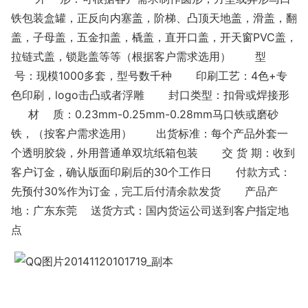
铁包装盒罐，正反向内塞盖，阶梯、凸顶天地盖，滑盖，翻
盖，子母盖，五金扣盖，橇盖，直开口盖，开天窗PVC盖，
拉链式盖，锁匙盖等等（根据客户需求选用） 型
号：现模1000多套，型号数千种 印刷工艺：4色+专
色印刷，logo击凸或者浮雕 封口类型：扣骨或焊接形
材 质：0.23mm-0.25mm-0.28mm马口铁或磨砂
铁，（按客户需求选用） 出货标准：每个产品外套一
个透明胶袋，外用普通单双坑纸箱包装 交 货 期：收到
客户订金，确认版面印刷后的30个工作日 付款方式：
先预付30%作为订金，完工后付清余款发货 产品产
地：广东东莞 送货方式：国内货运公司送到客户指定地
点