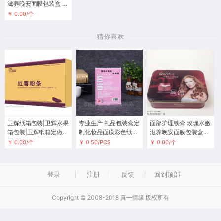
滋养晚安面膜包装盒 化
妆品铁盒包装
￥ 0.00/个
猜你喜欢
卫辉纸箱包装|卫辉水果
专业生产 礼品包装盒定
面部护理铁盒 玫瑰水嫩
箱包装|卫辉纸箱定做欢
制化妆品面膜彩色纸盒
滋养晚安面膜包装盒 化
迎咨询
定做白卡女性护理纸盒
妆品铁盒包装
￥ 0.00/个
￥ 0.50/PCS
￥ 0.00/个
登录
注册
反馈
回到顶部
Copyright © 2008-2018 真一情缘 版权所有