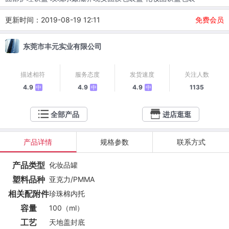
更新时间：2019-08-19 12:11
免费会员
东莞市丰元实业有限公司
描述相符
服务态度
发货速度
关注人数
4.9
4.9
4.9
1135
中
中
中
全部产品
进店逛逛
产品详情
规格参数
联系方式
产品类型
化妆品罐
塑料品种
亚克力/PMMA
相关配附件
珍珠棉内托
容量
100（ml）
工艺
天地盖封底