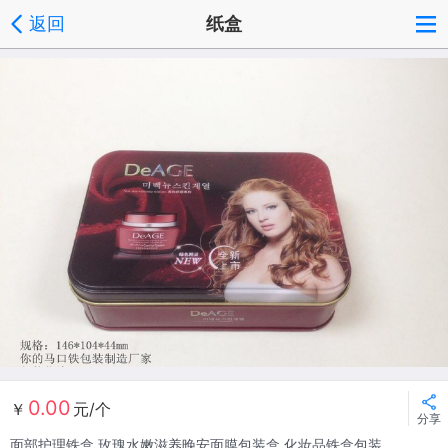
返回
纸盒
0.00
￥
元/个
分享
面部护理铁盒 玫瑰水嫩滋养晚安面膜包装盒 化妆品铁盒包装