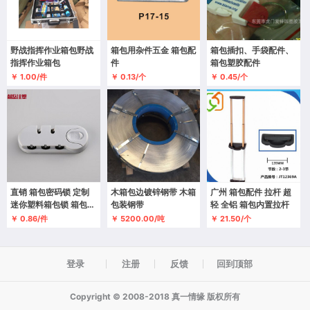
野战指挥作业箱包野战
箱包用杂件五金 箱包配
箱包插扣、手袋配件、
指挥作业箱包
件
箱包塑胶配件
￥ 1.00/件
￥ 0.13/个
￥ 0.45/个
直销 箱包密码锁 定制
木箱包边镀锌钢带 木箱
广州 箱包配件 拉杆 超
迷你塑料箱包锁 箱包锁
包装钢带
轻 全铝 箱包内置拉杆
定制加工
￥ 0.86/件
￥ 5200.00/吨
￥ 21.50/个
登录
注册
反馈
回到顶部
Copyright © 2008-2018 真一情缘 版权所有