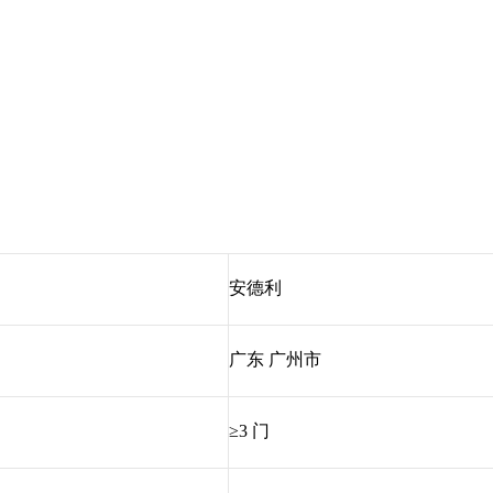
安德利
广东 广州市
≥3 门