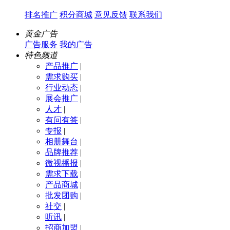
排名推广
积分商城
意见反馈
联系我们
黄金广告
广告服务
我的广告
特色频道
产品推广
|
需求购买
|
行业动态
|
展会推广
|
人才
|
有问有答
|
专报
|
相册舞台
|
品牌推荐
|
微视播报
|
需求下载
|
产品商城
|
批发团购
|
社交
|
听讯
|
招商加盟
|