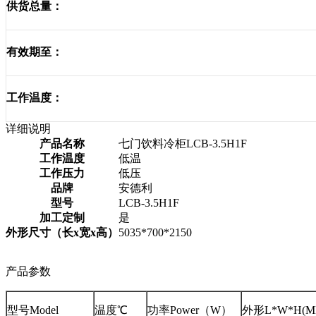
供货总量：
有效期至：
工作温度：
详细说明
产品名称
七门饮料冷柜LCB-3.5H1F
工作温度
低温
工作压力
低压
品牌
安德利
型号
LCB-3.5H1F
加工定制
是
外形尺寸（长x宽x高）
5035*700*2150
产品参数
型号Model
温度℃
功率Power（W）
外形L*W*H(M