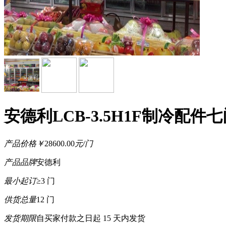
安德利LCB-3.5H1F制冷
产品价格
￥
28600.00
元/门
产品品牌
安德利
最小起订
≥3 门
供货总量
12 门
发货期限
自买家付款之日起
15
天内发货