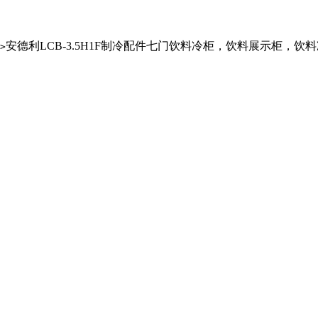
安德利LCB-3.5H1F制冷配件七门饮料冷柜，饮料展示柜，饮
>