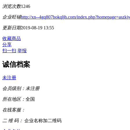
浏览次数
1246
企业旺铺
http://xn--4gq807bokqljh.com/index.php?homepage=aszk
更新日期
2019-08-19 13:55
收藏商品
分享
扫一扫
举报
诚信档案
未注册
会员级别：
未注册
所在地区：
全国
在线客服：
二 维 码：
企业名称加二维码