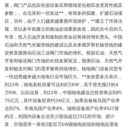
展，阀门产品也应依据设备应用领域变化相应改变其性能及
参数；。在北美和一些发达**，有很多的拟建、扩建石油项
目，另外，由于人们越来越重视环境保护，**建立了环保法
规，所以多年前建立的炼油必须重新改造，因此在今后的几
年里，投入石油开发和炼制的资金还将保持增长势头。中国
石油和天然气长输管线的建设以及未来俄罗斯长输管线的建
设将直接推动石油工业阀门市场的增长。根据石油、天然气
开发和输送阀门市场的长线发展状况，预测石油、天然气开
发和输送对阀门的需求量将持续增长。核电阀门设备供货专
一性趋势越来越大核电行业市场巨大。**发改委多次表示，
到22年，核电装机容量可达到6万KW，高于原先预计的4
万KW。以此估算，到22年，中国核电建设总投资将达到约
75亿元，其中设备投资约34亿元，如果设备核岛国产化率
达到7%、常规岛国产化率8%、辅助设备国产化率9%计算
的话，则国内设备企业至少面临超过25亿的市场。据计
算，市场需求一座有2套百万kW级核电机组的核电站需各