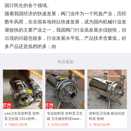
国计民生的各个领域。
随着我国经济的快速发展，阀门业作为一个民族产业，历经
数年风雨，在全国各地得以快速发展，成为国内机械行业发
展较快的主要产业之一，我国阀门行业虽发展步伐较快，但
出现的问题也较多，行业发展水平低，产品技术含量低，好
多产品还是低档的多；由
本店最新
yae卫生泵饮料泵 饮料
专业饮料泵 饮料泵卫生
饮料泵卫生级 移动式饮
泵卫生级 220v饮料泵
级 卫生级饮料泵baw-9
料泵 热销
BAW唐
0 主打
￥ 10800.00/件
￥ 2550.00/件
￥ 1658.00/件