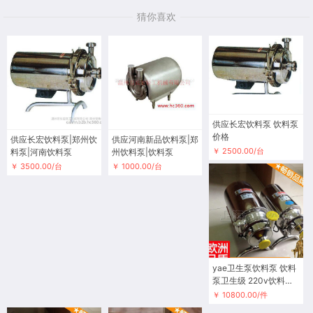
猜你喜欢
供应长宏饮料泵 饮料泵
价格
供应长宏饮料泵|郑州饮
供应河南新品饮料泵|郑
￥ 2500.00/台
料泵|河南饮料泵
州饮料泵|饮料泵
￥ 3500.00/台
￥ 1000.00/台
yae卫生泵饮料泵 饮料
泵卫生级 220v饮料泵
BAW唐
￥ 10800.00/件