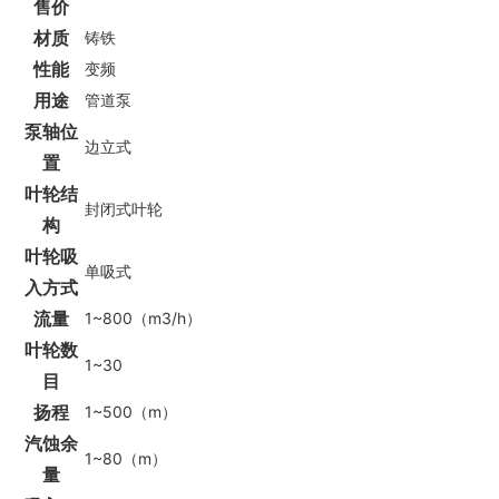
售价
材质
铸铁
性能
变频
用途
管道泵
泵轴位
边立式
置
叶轮结
封闭式叶轮
构
叶轮吸
单吸式
入方式
流量
1~800（m3/h）
叶轮数
1~30
目
扬程
1~500（m）
汽蚀余
1~80（m）
量