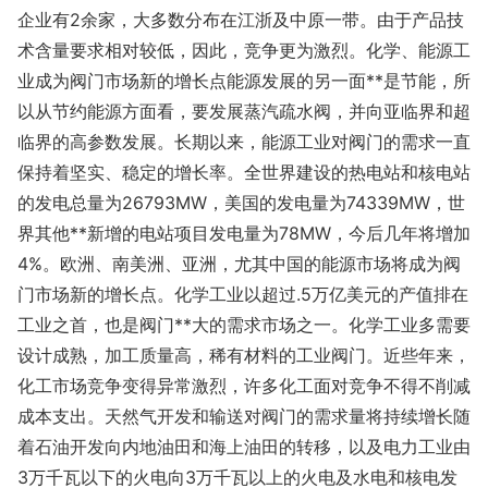
企业有2余家，大多数分布在江浙及中原一带。由于产品技
术含量要求相对较低，因此，竞争更为激烈。化学、能源工
业成为阀门市场新的增长点能源发展的另一面**是节能，所
以从节约能源方面看，要发展蒸汽疏水阀，并向亚临界和超
临界的高参数发展。长期以来，能源工业对阀门的需求一直
保持着坚实、稳定的增长率。全世界建设的热电站和核电站
的发电总量为26793MW，美国的发电量为74339MW，世
界其他**新增的电站项目发电量为78MW，今后几年将增加
4%。欧洲、南美洲、亚洲，尤其中国的能源市场将成为阀
门市场新的增长点。化学工业以超过.5万亿美元的产值排在
工业之首，也是阀门**大的需求市场之一。化学工业多需要
设计成熟，加工质量高，稀有材料的工业阀门。近些年来，
化工市场竞争变得异常激烈，许多化工面对竞争不得不削减
成本支出。天然气开发和输送对阀门的需求量将持续增长随
着石油开发向内地油田和海上油田的转移，以及电力工业由
3万千瓦以下的火电向3万千瓦以上的火电及水电和核电发