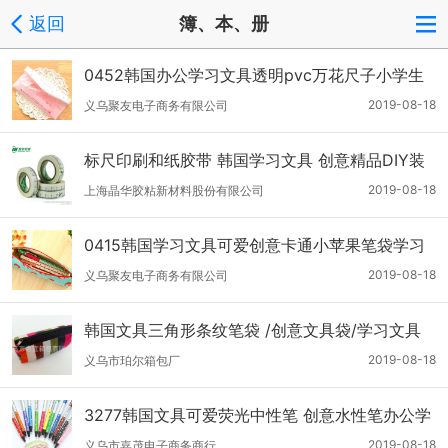
返回
簿、本、册
0452韩国办公学习文具透明pvc万花尺子小学生
三角尺直尺套
2019-08-18
义乌聚友电子商务有限公司
标尺印刷和纸胶带 韩国学习文具 创意精品DIY装
饰胶带 彩印
2019-08-18
上海晶华胶粘新材料股份有限公司
0415韩国学习文具可爱创意卡通小苹果笔袋学习
用品杂物收纳袋
2019-08-18
义乌聚友电子商务有限公司
韩国文具三角形条纹笔袋 /创意文具袋/学习文具
2019-08-18
义乌市珀尔箱包厂
3277韩国文具可爱荧光中性笔 创意水性笔办公学
习文具
2019-08-18
义乌市嘉茂电子商务商行