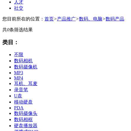
人才
社交
您目前所在的位置：
首页
>
产品推广
>
数码、电脑
>
数码产品
共
0
条筛选结果
类目：
不限
数码相机
数码摄像机
MP3
MP4
耳机、耳麦
录音笔
U盘
移动硬盘
PDA
数码摄像头
数码相框
硬盘播放器