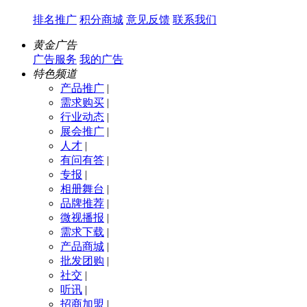
排名推广
积分商城
意见反馈
联系我们
黄金广告
广告服务
我的广告
特色频道
产品推广
|
需求购买
|
行业动态
|
展会推广
|
人才
|
有问有答
|
专报
|
相册舞台
|
品牌推荐
|
微视播报
|
需求下载
|
产品商城
|
批发团购
|
社交
|
听讯
|
招商加盟
|