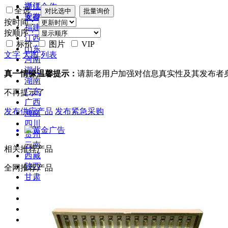
浙江
提供合作
全选
安徽
库存
按时间：
福建
按顺序：
江西
标价
图片
VIP
山东
文字
大图
列表
河南
湖北
真一情缘温馨提示：
请新老用户加强对信息真实性及其发布者
湖南
广东
不再提示了
广西
发布供应产品
发布紧急采购
海南
四川
贵州
云南
相关推荐产品
西藏
陕西
全网推荐产品
甘肃
青海
宁夏
新疆
台湾