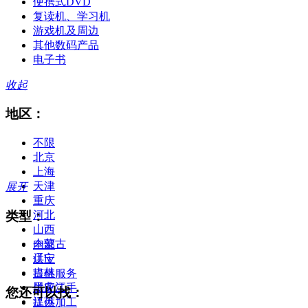
便携式DVD
复读机、学习机
游戏机及周边
其他数码产品
电子书
收起
地区：
不限
北京
上海
天津
展开
重庆
类型：
河北
山西
内蒙古
全部
辽宁
供应
吉林
提供服务
黑龙江
供应二手
您还可以找：
江苏
提供加工