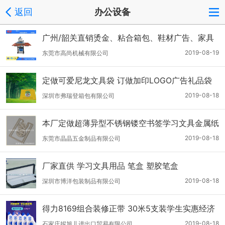
返回
办公设备
广州/韶关直销烫金、粘合箱包、鞋材广告、家具
布双工位印像机 广州箱包 箱包印花
2019-08-19
东莞市高尚机械有限公司
定做可爱尼龙文具袋 订做加印LOGO广告礼品袋
爱学习文具袋
2019-08-18
深圳市弗瑞登箱包有限公司
本厂定做超薄异型不锈钢镂空书签学习文具金属纸
夹
2019-08-18
东莞市晶晶五金制品有限公司
厂家直供 学习文具用品 笔盒 塑胶笔盒
2019-08-18
深圳市博洋包装制品有限公司
得力8169组合装修正带 30米5支装学生实惠经济
涂改带学习文具
2019-08-18
石家庄妮旭儿进出口贸易有限公司