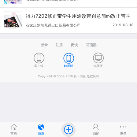
得力7202修正带学生用涂改带创意简约改正带学
习文具带长8米
2019-08-18
石家庄妮旭儿进出口贸易有限公司
登录
注册
反馈
回顶部
客户端
触屏版
电脑版
Copyright © 2008-2018 真一情缘 版权所有
首页
频道
我的
更多