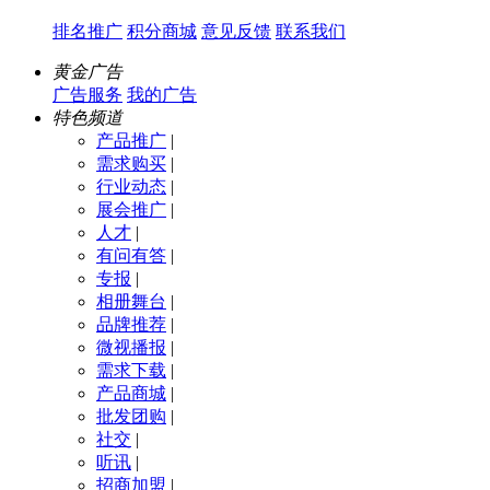
排名推广
积分商城
意见反馈
联系我们
黄金广告
广告服务
我的广告
特色频道
产品推广
|
需求购买
|
行业动态
|
展会推广
|
人才
|
有问有答
|
专报
|
相册舞台
|
品牌推荐
|
微视播报
|
需求下载
|
产品商城
|
批发团购
|
社交
|
听讯
|
招商加盟
|