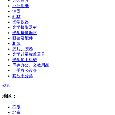
办公家具
办公用纸
油墨
耗材
光学仪器
光学摄影器材
光学摄像器材
眼镜及配件
相纸
胶片、胶卷
光学计量标准器具
光学加工机械
库存办公、文教用品
二手办公设备
其他未分类
收起
地区：
不限
北京