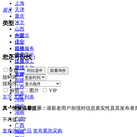
上海
天津
展开
重庆
类型：
河北
山西
内蒙古
全部
辽宁
供应
吉林
提供服务
黑龙江
供应二手
您还可以找：
江苏
提供加工
浙江
提供合作
全选
安徽
库存
按时间：
福建
按顺序：
江西
标价
图片
VIP
山东
文字
大图
列表
河南
湖北
真一情缘温馨提示：
请新老用户加强对信息真实性及其发布者
湖南
广东
不再提示了
广西
发布供应产品
发布紧急采购
海南