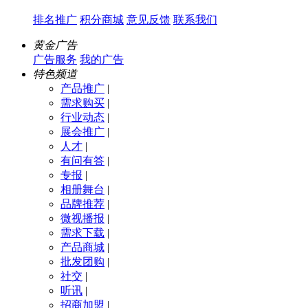
排名推广
积分商城
意见反馈
联系我们
黄金广告
广告服务
我的广告
特色频道
产品推广
|
需求购买
|
行业动态
|
展会推广
|
人才
|
有问有答
|
专报
|
相册舞台
|
品牌推荐
|
微视播报
|
需求下载
|
产品商城
|
批发团购
|
社交
|
听讯
|
招商加盟
|