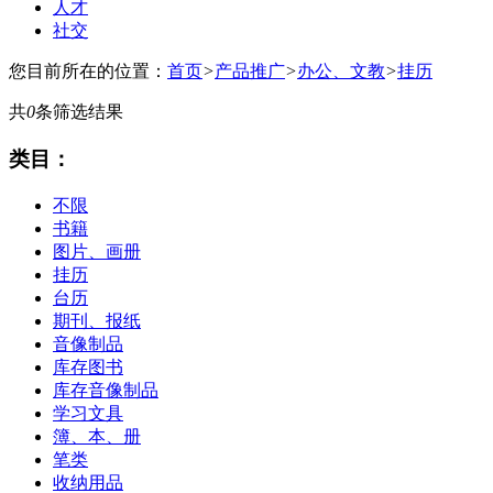
人才
社交
您目前所在的位置：
首页
>
产品推广
>
办公、文教
>
挂历
共
0
条筛选结果
类目：
不限
书籍
图片、画册
挂历
台历
期刊、报纸
音像制品
库存图书
库存音像制品
学习文具
簿、本、册
笔类
收纳用品