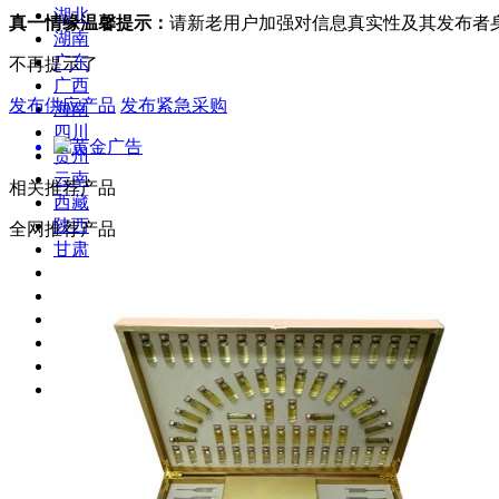
湖北
真一情缘温馨提示：
请新老用户加强对信息真实性及其发布者
湖南
广东
不再提示了
广西
发布供应产品
发布紧急采购
海南
四川
贵州
云南
相关推荐产品
西藏
陕西
全网推荐产品
甘肃
青海
宁夏
新疆
台湾
香港
澳门