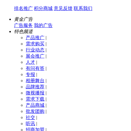
排名推广
积分商城
意见反馈
联系我们
黄金广告
广告服务
我的广告
特色频道
产品推广
|
需求购买
|
行业动态
|
展会推广
|
人才
|
有问有答
|
专报
|
相册舞台
|
品牌推荐
|
微视播报
|
需求下载
|
产品商城
|
批发团购
|
社交
|
听讯
|
招商加盟
|