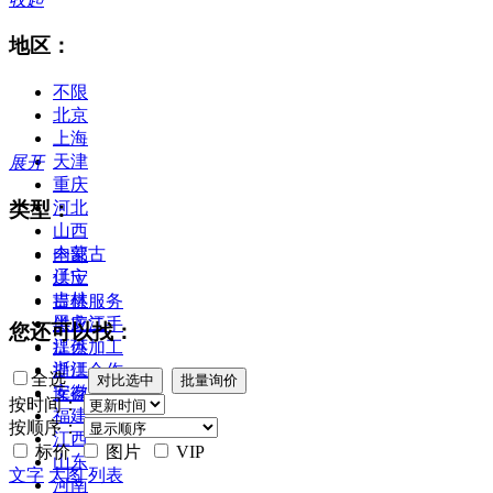
地区：
不限
北京
上海
天津
展开
重庆
类型：
河北
山西
内蒙古
全部
辽宁
供应
吉林
提供服务
黑龙江
供应二手
您还可以找：
江苏
提供加工
浙江
提供合作
全选
安徽
库存
按时间：
福建
按顺序：
江西
标价
图片
VIP
山东
文字
大图
列表
河南